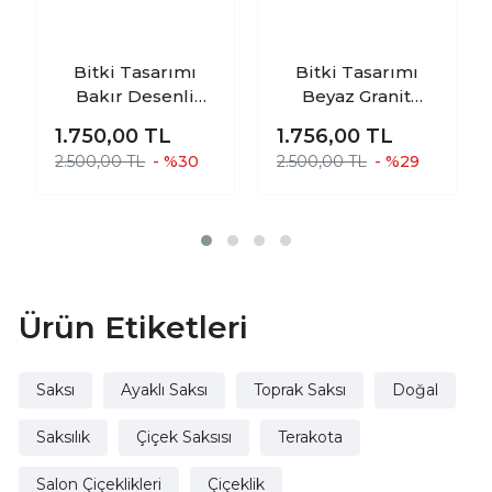
Bitki Tasarımı
Bitki Tasarımı
Bakır Desenli
Beyaz Granit
Toprak Saksı
Toprak Saksı
1.750,00
TL
1.756,00
TL
Saksılık Salon
Saksılık Salon
2.500,00 TL
- %30
2.500,00 TL
- %29
Çiçeklik İkili Set
Çiçeklik İkili Set
Ayaksız - 3 Ayaklı-
Ayaksız - 3 Ayaklı-
19 CM
19 CM
Ürün Etiketleri
Saksı
Ayaklı Saksı
Toprak Saksı
Doğal
Saksılık
Çiçek Saksısı
Terakota
Salon Çiçeklikleri
Çiçeklik