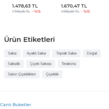
Çift Sırlı İç Ve Dış
Artistik Çift Sırlı İç
1.478,63
TL
1.670,47
TL
Mekan Kullanımlı
Ve Dış Mekan
1.745,45 TL
- %15
1.965,60 TL
- %15
Toprak Terrakota
Kullanımlı
Saksı Saksılık
Tabaklı Toprak
Salon Çiçeklik
Terrakota Saksı
Saksılık Salon
Çiçeklik
Ürün Etiketleri
Saksı
Ayaklı Saksı
Toprak Saksı
Doğal
Saksılık
Çiçek Saksısı
Terakota
Salon Çiçeklikleri
Çiçeklik
Canlı Buketler