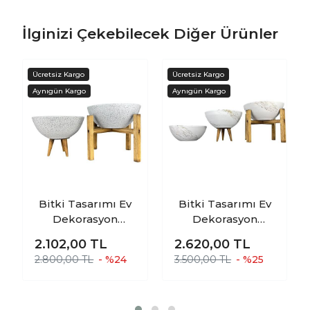
İlginizi Çekebilecek Diğer Ürünler
Bitki Tasarımı Ev
Bitki Tasarımı Ev
Dekorasyon
Dekorasyon
Beyaz Granit
Beyaz Üzeri Gold
2.102,00
TL
2.620,00
TL
Aranjman
Mermer Efektli
2.800,00 TL
- %24
3.500,00 TL
- %25
Sunumluk Toprak
Aranjman
Saksı 3-4 Ayaklı
Sunumluk Toprak
İkili Set 20 Cm
Saksı Üçlü Set 20