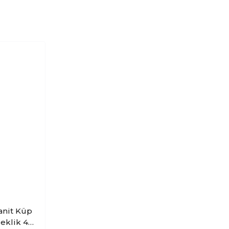
anit Küp
çeklik 4