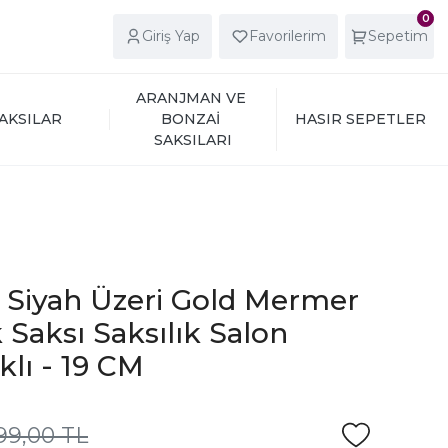
0
Giriş Yap
Favorilerim
Sepetim
ARANJMAN VE 
AKSILAR
BONZAİ 
HASIR SEPETLER
SAKSILARI
ı Siyah Üzeri Gold Mermer
 Saksı Saksılık Salon
klı - 19 CM
999,00 TL