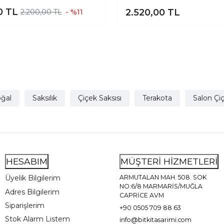
ik İkili Set Ayaksız - 4
Ayaklı
00
TL
2.520,00
TL
2.200,00 TL
- %11
Ayaklı- 19 CM
ğal
Saksılık
Çiçek Saksısı
Terakota
Salon Çiç
HESABIM
MÜŞTERİ HİZMETLERİ
Üyelik Bilgilerim
ARMUTALAN MAH. 508. SOK
NO:6/8 MARMARİS/MUĞLA
Adres Bilgilerim
CAPRİCE AVM
Siparişlerim
+90 0505 709 88 63
Stok Alarm Listem
info@bitkitasarimi.com