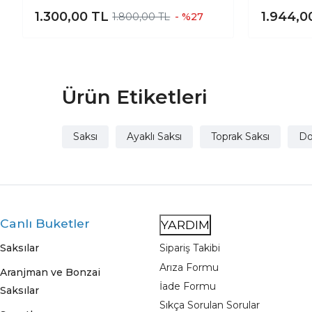
Saksılık Salon Çiçeklik 3 Ayaklı -
Çiçekl
1.300,00
TL
1.944,
1.800,00 TL
- %27
19 CM
Ürün Etiketleri
Saksı
Ayaklı Saksı
Toprak Saksı
Do
Canlı Buketler
YARDIM
Saksılar
Sipariş Takibi
Arıza Formu
Aranjman ve Bonzai
İade Formu
Saksılar
Sıkça Sorulan Sorular