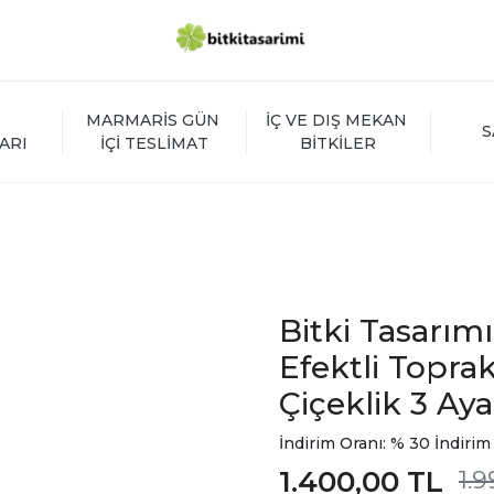
MARMARİS GÜN 
İÇ VE DIŞ MEKAN 
S
ARI
İÇİ TESLİMAT
BİTKİLER
Bitki Tasarım
Efektli Toprak
Çiçeklik 3 Aya
İndirim Oranı: % 30 İndirim
1.400,00 TL
1.