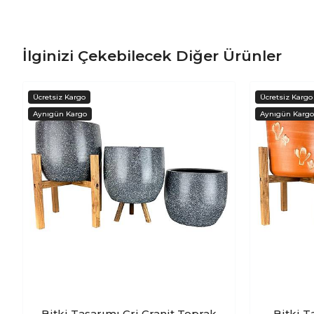
İlginizi Çekebilecek Diğer Ürünler
Bitki Tasarımı Gri Granit Toprak
Bitki T