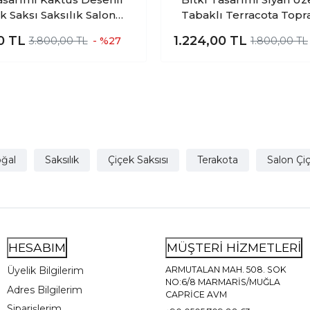
k Saksı Saksılık Salon
Tabaklı Terracota Topr
klik Üçlü Set - 19 CM
Saksılık Salon Çiçekli
00
TL
1.224,00
TL
3.800,00 TL
- %27
1.800,00 TL
ğal
Saksılık
Çiçek Saksısı
Terakota
Salon Çiç
HESABIM
MÜŞTERİ HİZMETLERİ
Üyelik Bilgilerim
ARMUTALAN MAH. 508. SOK
NO:6/8 MARMARİS/MUĞLA
Adres Bilgilerim
CAPRİCE AVM
Siparişlerim