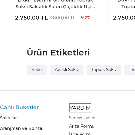
Saksı Saksılık Salon Çiçeklik Üçlü
Topra
Set- 19 CM
Çiçe
2.750,00
TL
2.750,
3.800,00 TL
- %27
Ürün Etiketleri
Saksı
Ayaklı Saksı
Toprak Saksı
Do
Canlı Buketler
YARDIM
Saksılar
Sipariş Takibi
Arıza Formu
Aranjman ve Bonzai
İade Formu