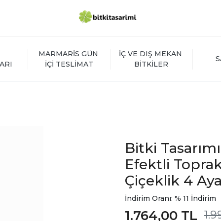
MARMARİS GÜN 
İÇ VE DIŞ MEKAN 
S
ARI
İÇİ TESLİMAT
BİTKİLER
Bitki Tasarım
Efektli Toprak
Çiçeklik 4 Aya
İndirim Oranı: % 11 İndirim
1.764,00 TL
1.9