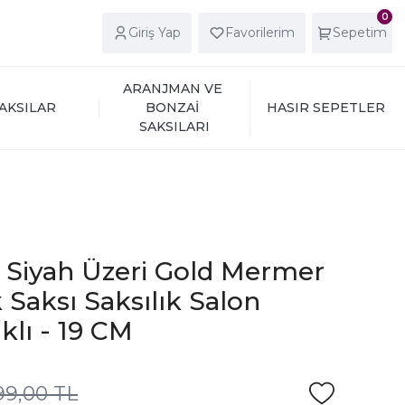
0
Giriş Yap
Favorilerim
Sepetim
ARANJMAN VE 
AKSILAR
BONZAİ 
HASIR SEPETLER
SAKSILARI
ı Siyah Üzeri Gold Mermer
 Saksı Saksılık Salon
klı - 19 CM
99,00 TL