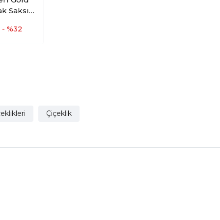
ak Saksı
k 19 CM
- %32
eklikleri
Çiçeklik