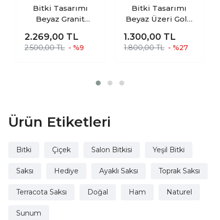
Bitki Tasarımı
Bitki Tasarımı
Beyaz Granit
Beyaz Üzeri Gold
Toprak Saksı
Mermer Efektli
2.269,00
TL
1.300,00
TL
Saksılık Salon
Toprak Saksı
2.500,00 TL
- %9
1.800,00 TL
- %27
Çiçeklik İkili Set 3
Saksılık Salon
Ayaklı- 4 Ayaklı-
Çiçeklik 3 Ayaklı -
19 CM
19 CM
Ürün Etiketleri
Bitki
Çiçek
Salon Bitkisi
Yeşil Bitki
Saksı
Hediye
Ayaklı Saksı
Toprak Saksı
Terracota Saksı
Doğal
Ham
Naturel
Sunum