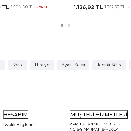
 Sunumluk Toprak Saksı
Aranjmanlık Sunumluk
0
TL
1.126,92
TL
1.500,00 TL
- %31
1.352,33 TL
-
20 Cm Çap
Terakota Toprak Saks
Büyük
Saksı
Hediye
Ayaklı Saksı
Toprak Saksı
HESABIM
MÜŞTERİ HİZMETLERİ
Üyelik Bilgilerim
ARMUTALAN MAH. 508. SOK
NO:6/8 MARMARİS/MUĞLA