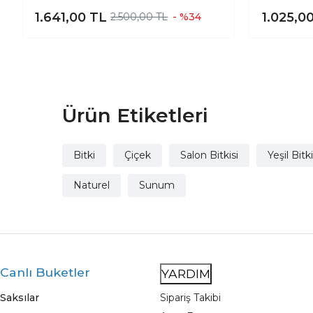
Toprak Saksı Ayaksız Ve 3 Ayaklı
Aranjman
1.641,00
TL
1.025,0
2.500,00 TL
- %34
İkili Set 20 Cm Çap
Ürün Etiketleri
Bitki
Çiçek
Salon Bitkisi
Yeşil Bitki
Naturel
Sunum
Canlı Buketler
YARDIM
Saksılar
Sipariş Takibi