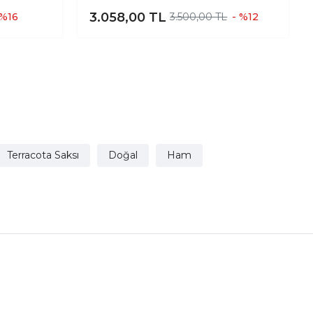
 Bonzai
Sunumluk Toprak Saksı Üçlü Set
3.058,00
TL
 %16
3.500,00 TL
- %12
ı Kare
20 Cm Çap
Terracota Saksı
Doğal
Ham