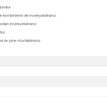
gundur.
e kombinlerini de inceleyebilirsiniz.
dan inceleyebilirsiniz.
dur.
ı ile içine oturtabilirsiniz.