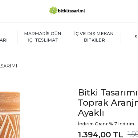
MARMARİS GÜN 
İÇ VE DIŞ MEKAN 
S
ARI
İÇİ TESLİMAT
BİTKİLER
ASARIMI
Bitki Tasarımı
Toprak Aranj
Ayaklı
İndirim Oranı: % 7 İndirim
1.394,00 TL
1.5