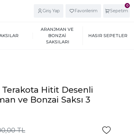
0
Giriş Yap
Favorilerim
Sepetim
ARANJMAN VE 
AKSILAR
BONZAİ 
HASIR SEPETLER
SAKSILARI
 Terakota Hitit Desenli
man ve Bonzai Saksı 3
00,00 TL