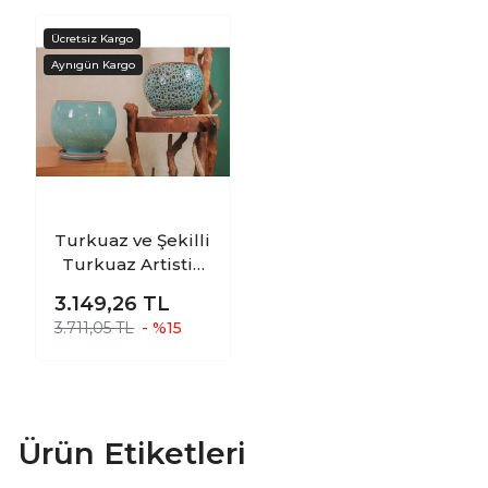
Turkuaz ve Şekilli
Turkuaz Artistik
Çift Sırlı İç ve Dış
3.149,26
TL
Mekan Kullanımlı
3.711,05 TL
- %15
Tabaklı Toprak
Terrakota Saksı
İkili Set
Ürün Etiketleri