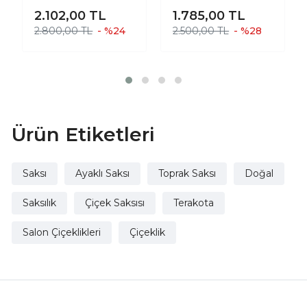
Beyaz Üzeri Gold
Beyaz Üzeri Gold
2.102,00
TL
1.785,00
TL
Mermer Efektli
Mermer Efektli
2.800,00 TL
- %24
2.500,00 TL
- %28
Aranjman
Aranjman
Sunumluk Toprak
Sunumluk Toprak
Saksı 3-4 Ayaklı
Saksı Ayaksız Ve 4
İkili Set 20 Cm
Ayaklı İkili Set 20
Çap
Cm Çap
Ürün Etiketleri
Saksı
Ayaklı Saksı
Toprak Saksı
Doğal
Saksılık
Çiçek Saksısı
Terakota
Salon Çiçeklikleri
Çiçeklik