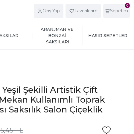
0
Giriş Yap
Favorilerim
Sepetim
ARANJMAN VE 
AKSILAR
BONZAİ 
HASIR SEPETLER
SAKSILARI
Yeşil Şekilli Artistik Çift
ış Mekan Kullanımlı Toprak
ı Saksılık Salon Çiçeklik
45,45 TL