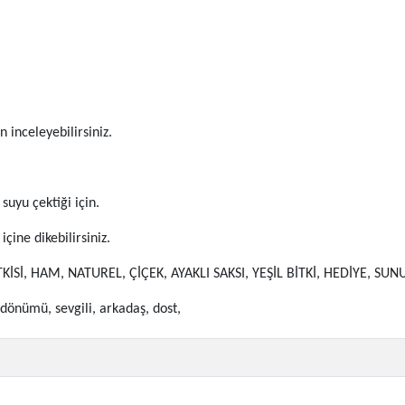
inceleyebilirsiniz.
suyu çektiği için.
 içine dikebilirsiniz.
KİSİ, HAM, NATUREL, ÇİÇEK, AYAKLI SAKSI, YEŞİL BİTKİ, HEDİYE, SUN
ldönümü, sevgili, arkadaş, dost,