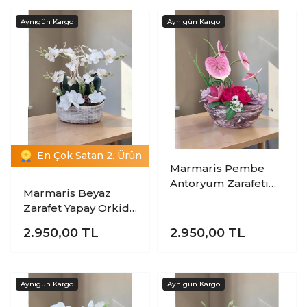
En Çok Satan 2. Ürün
Marmaris Pembe
Antoryum Zarafeti
Marmaris Beyaz
Aranjmanı |
Zarafet Yapay Orkide
Premium Dekoratif
Aranjmanı |
Yapay Çiçek
2.950,00
TL
2.950,00
TL
Premium Beyaz
Tasarımı
Orkide |