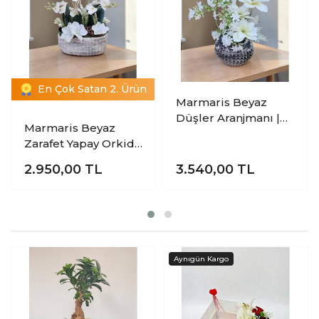
En Çok Satan 2. Ürün
Marmaris Beyaz
Düşler Aranjmanı |
Marmaris Beyaz
Dekoratif Beyaz
Zarafet Yapay Orkide
Çiçek Aranjmanı |
Aranjmanı |
2.950,00
TL
3.540,00
TL
Premium Beyaz
Orkide |