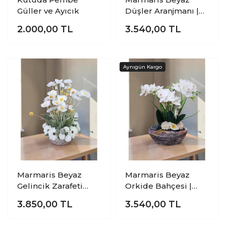
Güller ve Ayıcık
Düşler Aranjmanı |
Dekoratif Beyaz
2.000,00
TL
3.540,00
TL
Çiçek Aranjmanı |
Marmaris Beyaz
Marmaris Beyaz
Gelincik Zarafeti
Orkide Bahçesi |
Aranjmanı |
Premium Dekoratif
3.850,00
TL
3.540,00
TL
Premium Dekoratif
Yapay Orkide
Yapay Çiçek
Aranjmanı