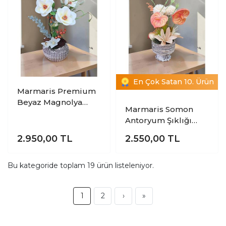
En Çok Satan 10. Ürün
Marmaris Premium
Beyaz Magnolya
Marmaris Somon
Aranjmanı | Şık Yapay
Antoryum Şıklığı
Çiçek Tasarımı
Aranjmanı |
2.950,00
TL
2.550,00
TL
Premium Dekoratif
Yapay Çiçek
Tasarımı
Bu kategoride toplam
19
ürün listeleniyor.
1
2
›
»