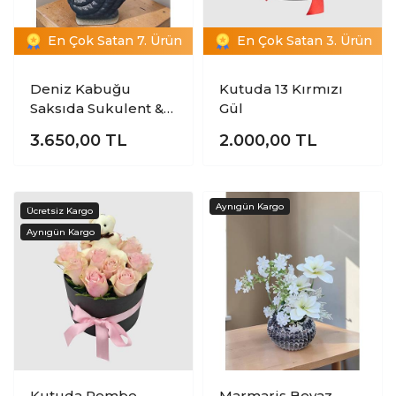
En Çok Satan 7. Ürün
En Çok Satan 3. Ürün
Deniz Kabuğu
Kutuda 13 Kırmızı
Saksıda Sukulent &
Gül
Kaktüs Aranjmanı |
3.650,00
TL
2.000,00
TL
Özel Tasarım Bitki
Kutuda Pembe
Marmaris Beyaz