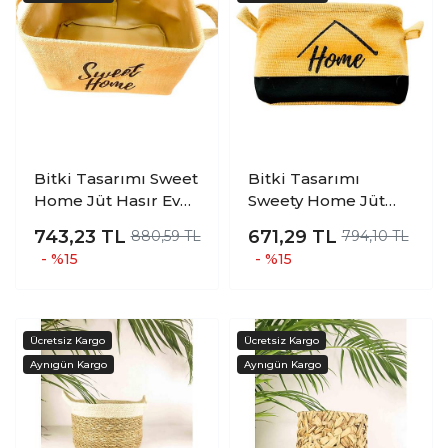
Bitki Tasarımı Sweet
Bitki Tasarımı
Home Jüt Hasır Ev
Sweety Home Jüt
Düzenleyici Mutfak
Hasır Ev Düzenleyici
743,23
TL
671,29
TL
880,59 TL
794,10 TL
Banyo Salon Sepeti
Mutfak Banyo Salon
- %15
- %15
Katlanır Sıvı
Sepeti Katlanır Sıvı
Korumalı Orta
Korumalı Küçük