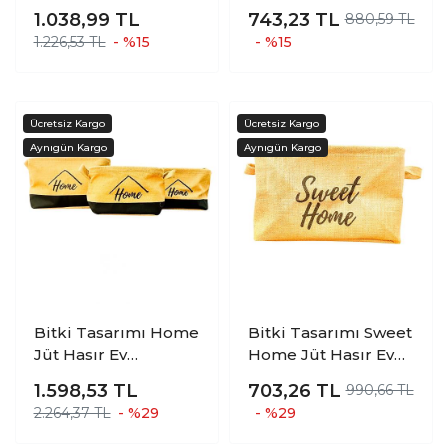
Düzenleyici Mutfak
DÜZENLEYİCİ
1.038,99
TL
743,23
TL
880,59 TL
Banyo Salon Sepeti
MUTFAK BANYO
1.226,53 TL
- %15
- %15
Katlanır Sıvı
SALON SEPETİ
Korumalı İkili Set O-
KATLANIR SIVI
K
KORUMALI ORTA
Bitki Tasarımı Home
Bitki Tasarımı Sweet
Jüt Hasır Ev
Home Jüt Hasır Ev
Düzenleyici Mutfak
Düzenleyici Mutfak
1.598,53
TL
703,26
TL
990,66 TL
Banyo Salon Sepeti
Banyo Salon Sepeti
2.264,37 TL
- %29
- %29
Katlanır Sıvı
Katlanır Sıvı
Korumalı Üçlü Set
Korumalı Büyük