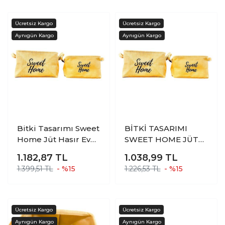
Bitki Tasarımı Sweet
BİTKİ TASARIMI
Home Jüt Hasır Ev
SWEET HOME JÜT
Düzenleyici Mutfak
HASIR EV
1.182,87
TL
1.038,99
TL
Banyo Salon Sepeti
DÜZENLEYİCİ
1.399,51 TL
- %15
1.226,53 TL
- %15
Katlanır Sıvı
MUTFAK BANYO
Korumalı İkili Set B-
SALON SEPETİ
O
KATLANIR SIVI
KORUMALI İKİLİ SET
O-K