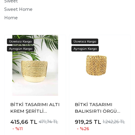
Sweet
Sweet Home
Home
BİTKİ TASARIMI ALTI
BİTKİ TASARIMI
KREM ŞERİTLİ
BALIKSIRTI ÖRGÜ
DOĞAL HASIR SEPET
FERFORJE İSKELETLİ
415,66
TL
919,25
TL
471,74 TL
1.242,26 TL
2 NO
POŞETLİ DOĞAL
- %11
- %26
HASIR SEPET MİDİ