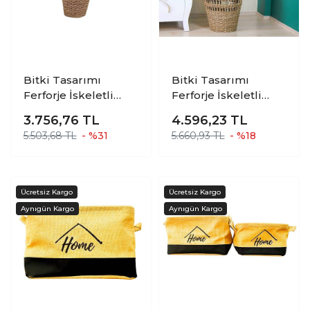
Bitki Tasarımı
Bitki Tasarımı
Ferforje İskeletli
Ferforje İskeletli
Uzun Ev Düzenleyici
Uzun Ev Düzenleyici
3.756,76
TL
4.596,23
TL
Saklama Aksesuar
Saklama Aksesuar
5.503,68 TL
- %31
5.660,93 TL
- %18
Sepet Orta
Sepet Büyük
2403247479215