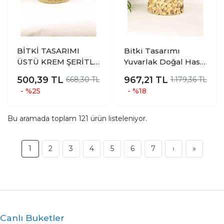
BİTKİ TASARIMI
Bitki Tasarımı
ÜSTÜ KREM ŞERİTLİ
Yuvarlak Doğal Hasır
DOĞAL HASIR SEPET
Sepet Ferforje
500,39
TL
967,21
TL
668,30 TL
1.179,36 TL
KÜÇÜK
İskelet Sistemli
- %25
- %18
Poşetli Orta
Bu aramada toplam
121
ürün listeleniyor.
1
2
3
4
5
6
7
›
»
Canlı Buketler