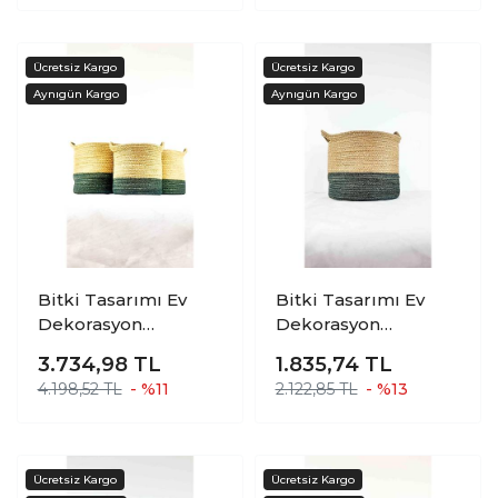
BOY
Bitki Tasarımı Ev
Bitki Tasarımı Ev
Dekorasyon
Dekorasyon
Düzenleyici
Düzenleyici
3.734,98
TL
1.835,74
TL
Dekoratif Kulplu Altı
Dekoratif Kulplu Altı
4.198,52 TL
- %11
2.122,85 TL
- %13
Gri Şeritli Doğal
Gri Şeritli Doğal
Örgü Sepet 3?lü Set
Örgü Sepet Büyük
Boy