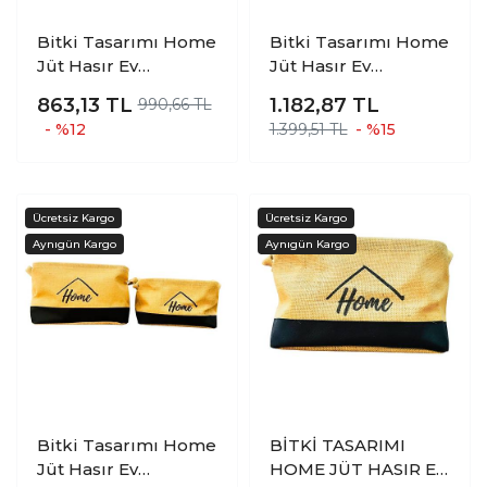
Bitki Tasarımı Home
Bitki Tasarımı Home
Jüt Hasır Ev
Jüt Hasır Ev
Düzenleyici Mutfak
Düzenleyici Mutfak
863,13
TL
1.182,87
TL
990,66 TL
Banyo Salon Sepeti
Banyo Salon Sepeti
- %12
1.399,51 TL
- %15
Katlanır Sıvı
Katlanır Sıvı
Korumalı Büyük
Korumalı İkili Set B-
O
Bitki Tasarımı Home
BİTKİ TASARIMI
Jüt Hasır Ev
HOME JÜT HASIR EV