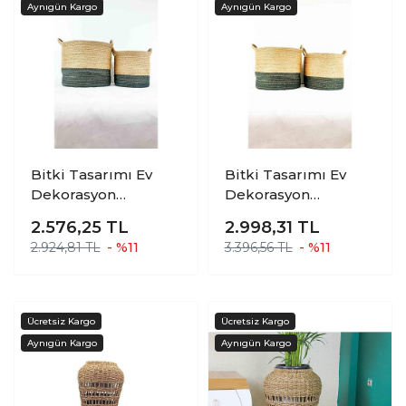
Bitki Tasarımı Ev
Bitki Tasarımı Ev
Dekorasyon
Dekorasyon
Düzenleyici
Düzenleyici
2.576,25
TL
2.998,31
TL
Dekoratif Kulplu Altı
Dekoratif Kulplu Altı
2.924,81 TL
- %11
3.396,56 TL
- %11
Gri Şeritli Doğal
Gri Şeritli Doğal
Örgü Sepet İkili Set
Örgü Sepet İkili Set
B-K
B-O