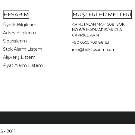
HESABIM
MÜŞTERİ HİZMETLERİ
Üyelik Bilgilerim
ARMUTALAN MAH. 508. SOK
NO:6/8 MARMARİS/MUĞLA
Adres Bilgilerim
CAPRİCE AVM
Siparişlerim
+90 0505 709 88 63
Stok Alarm Listem
info@bitkitasarimi.com
Alışveriş Listem
Fiyat Alarm Listem
5 - 2011