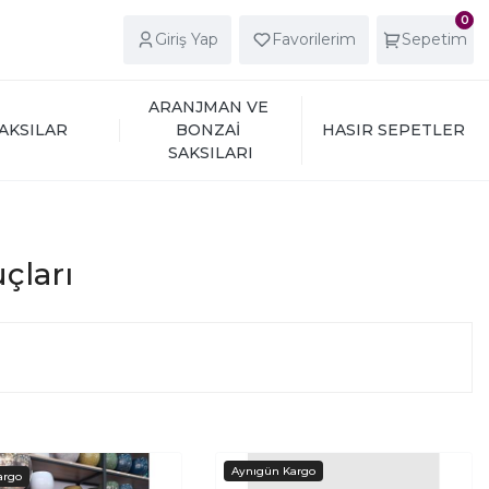
0
Giriş Yap
Favorilerim
Sepetim
ARANJMAN VE 
AKSILAR
BONZAİ 
HASIR SEPETLER
SAKSILARI
uçları