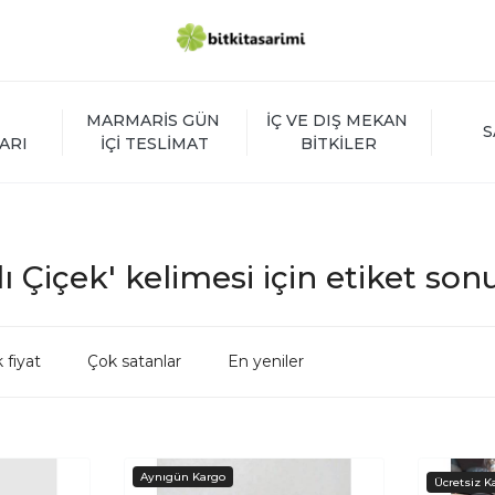
MARMARİS GÜN 
İÇ VE DIŞ MEKAN 
S
ARI
İÇİ TESLİMAT
BİTKİLER
ı Çiçek' kelimesi için etiket son
 fiyat
Çok satanlar
En yeniler