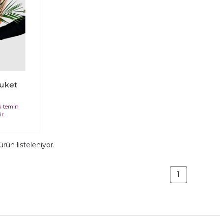
uket
k temin
r.
ürün listeleniyor.
1