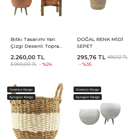
Bitki Tasarımı Yan
DOĞAL RENK MİDİ
Çizgi Desenli Toprak
SEPET
Saksı Saksılık Salon
2.260,00
TL
295,76
TL
456,02 TL
Çiçeklik İkili Set 3
3.000,00 TL
- %24
- %35
Ayaklı- 4 Ayaklı- 19
CM