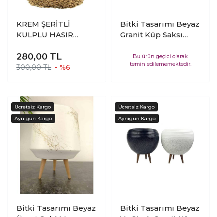
KREM ŞERİTLİ
Bitki Tasarımı Beyaz
KULPLU HASIR
Granit Küp Saksı
SEPET KÜÇÜK
Saksılık Salon
280,00
TL
Çiçeklik Büyük Boy
Bu ürün geçici olarak
temin edilememektedir.
İkili Set (Ayaksız-3
300,00 TL
- %6
Ayaklı)
Bitki Tasarımı Beyaz
Bitki Tasarımı Beyaz