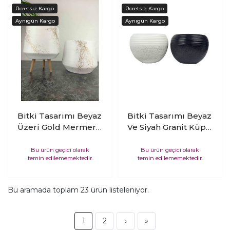
Bitki Tasarımı Beyaz
Bitki Tasarımı Beyaz
Üzeri Gold Mermer
Ve Siyah Granit Küp
Efektli Keskin Hatlı
Saksı Saksılık Salon
Toprak Saksı Saksılık
Çiçeklik Büyük Boy
Bu ürün geçici olarak
Bu ürün geçici olarak
temin edilememektedir.
temin edilememektedir.
Salon Çiçeklik İkili
İkili Set
Set Ayaksız - 3
Ayaklı- 19 CM
Bu aramada toplam
23
ürün listeleniyor.
1
2
›
»