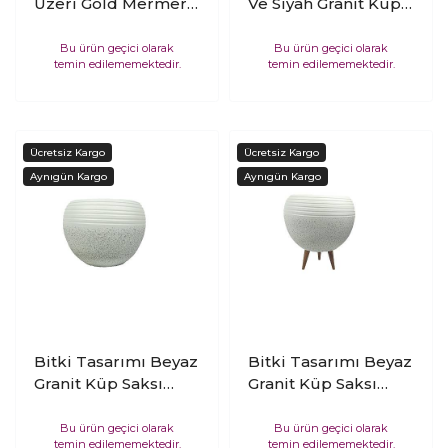
Üzeri Gold Mermer
Ve Siyah Granit Küp
Efektli Keskin Hatlı
Saksı Saksılık Salon
Toprak Saksı Saksılık
Çiçeklik Büyük Boy
Bu ürün geçici olarak
Bu ürün geçici olarak
temin edilememektedir.
temin edilememektedir.
Salon Çiçeklik 3
İkili Set 3 Ayaklı
Ayaklı - 19 CM
Bitki Tasarımı Beyaz
Bitki Tasarımı Beyaz
Granit Küp Saksı
Granit Küp Saksı
Saksılık Salon
Saksılık Salon
Çiçeklik Büyük Boy
Çiçeklik Büyük Boy
Bu ürün geçici olarak
Bu ürün geçici olarak
temin edilememektedir.
temin edilememektedir.