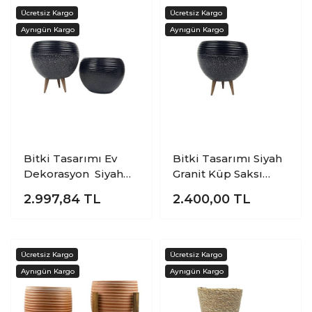
Saksılık
Saksılık
Bitki Tasarımı Ev
Bitki Tasarımı Siyah
Dekorasyon Siyah
Granit Küp Saksı
Granit Küp Saksı
Saksılık Salon
2.997,84
TL
2.400,00
TL
Saksılık Salon
Çiçeklik Büyük Boy
Çiçeklik Büyük Boy
3 Ayaklı
İkili Set (Ayaksız-3
Ayaklı)