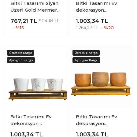
Bitki Tasarımı Siyah
Bitki Tasarımı Ev
Üzeri Gold Mermer
dekorasyon
Efektli Keskin Hatlı
Aksesuar Beyaz Gold
767,21
TL
1.003,34
TL
904,18 TL
Toprak Saksı Saksılık
Mermer Efektli
- %15
1.264,27 TL
- %20
Salon Çiçeklik 3
Toprak Saksı Üçlü
Ayaklı - 19 CM
Ahşap Tabanlı Belly
Çiçeklik Saksı
Saksılık
Bitki Tasarımı Ev
Bitki Tasarımı Ev
dekorasyon
dekorasyon
Aksesuar Beyaz Gold
Aksesuar
1.003,34
TL
1.003,34
TL
Mermer Efektli
Kahverengi Granit