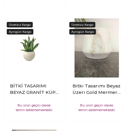
3 Ayaklı
BİTKİ TASARIMI
Bitki Tasarımı Beyaz
BEYAZ GRANİT KÜP
Üzeri Gold Mermer
SAKSIDA
Efektli Keskin Hatlı
SANSEVİERİA
Toprak Saksı Saksılık
Bu ürün geçici olarak
Bu ürün geçici olarak
temin edilememektedir.
temin edilememektedir.
TRİFASCİATA- PAŞA
Salon Çiçeklik - 19
KILICI- PEYGAMBER
CM
KILICI