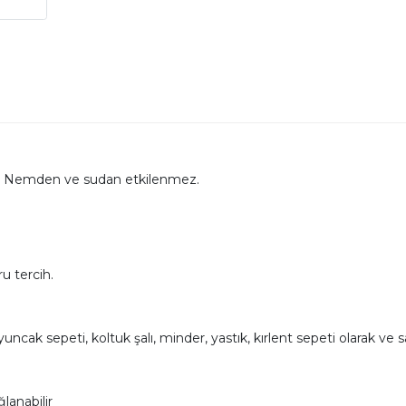
dır. Nemden ve sudan etkilenmez.
u tercih.
ak sepeti, koltuk şalı, minder, yastık, kırlent sepeti olarak ve saksı
lanabilir