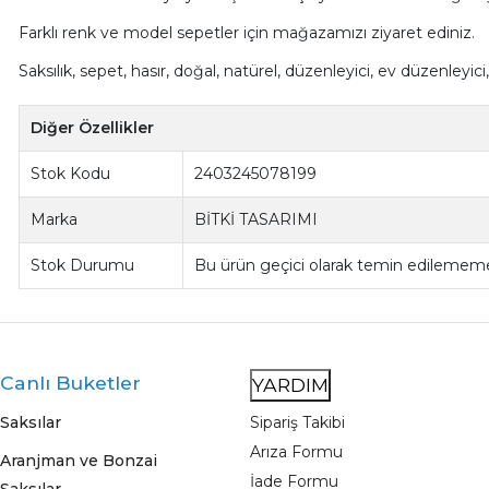
Farklı renk ve model sepetler için mağazamızı ziyaret ediniz.
Saksılık, sepet, hasır, doğal, natürel, düzenleyici, ev düzenley
Diğer Özellikler
Stok Kodu
2403245078199
Marka
BİTKİ TASARIMI
Stok Durumu
Bu ürün geçici olarak temin edilememe
Canlı Buketler
YARDIM
Saksılar
Sipariş Takibi
Arıza Formu
Aranjman ve Bonzai
İade Formu
Saksılar