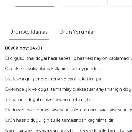
Ürün Açıklaması
Ürün Yorumları
Büyük boy: 24x31
El örgüsü ithal doğal hasır sepet. İç haznesi naylon kaplama
Özellikle saksılık olarak kullanımı çok uygundur.
Üst kısmı gri işlenerek renk ve canlılık katılmıştır.
Evlerinde şık ve doğal tamamlayıcı aksesuar arayanlar için doğr
Tamamen doğal malzemeden üretilmiştir.
Ev düzenleyici, görsel aksesuar, salon tamamlayıcı aksesuar, oyunc
Ürün hasır olduğu için su ile temasından kaçınılmalıdır.
Nemli bir bez ile veya yumuşak bir fırça yardımı ile temizliği sağ