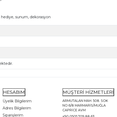
ici, hediye, sunum, dekorasyon
ktedir.
HESABIM
MÜŞTERİ HİZMETLERİ
Üyelik Bilgilerim
ARMUTALAN MAH. 508. SOK
NO:6/8 MARMARİS/MUĞLA
Adres Bilgilerim
CAPRİCE AVM
Siparişlerim
+90 0505 709 88 63