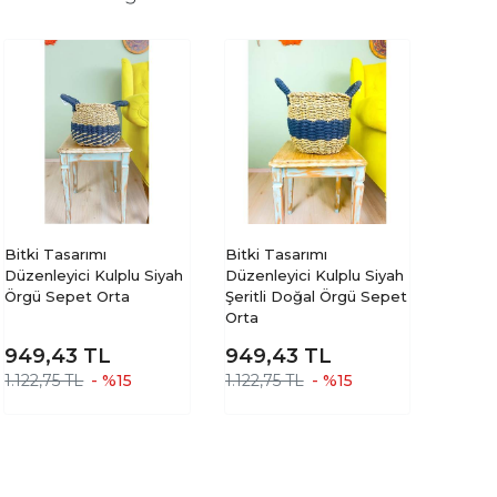
Bitki Tasarımı
Bitki Tasarımı
Düzenleyici Kulplu Siyah
Düzenleyici Kulplu Siyah
Örgü Sepet Orta
Şeritli Doğal Örgü Sepet
Orta
949,43
TL
949,43
TL
1.122,75 TL
- %15
1.122,75 TL
- %15