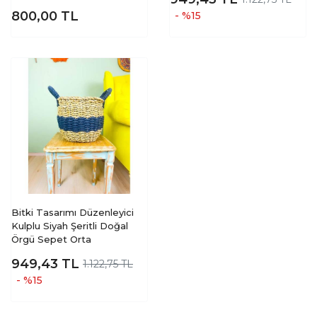
800,00
TL
- %15
Bitki Tasarımı Düzenleyici
Kulplu Siyah Şeritli Doğal
Örgü Sepet Orta
949,43
TL
1.122,75 TL
- %15