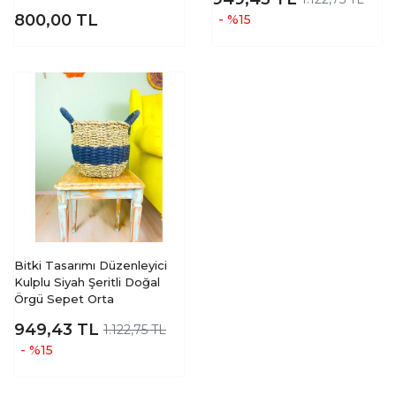
800,00
TL
- %15
Bitki Tasarımı Düzenleyici
Kulplu Siyah Şeritli Doğal
Örgü Sepet Orta
949,43
TL
1.122,75 TL
- %15