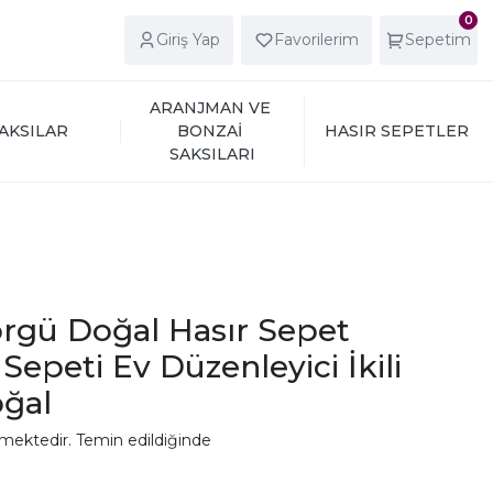
0
Giriş Yap
Favorilerim
Sepetim
ARANJMAN VE 
AKSILAR
BONZAİ 
HASIR SEPETLER
SAKSILARI
örgü Doğal Hasır Sepet
 Sepeti Ev Düzenleyici İkili
oğal
mektedir. Temin edildiğinde