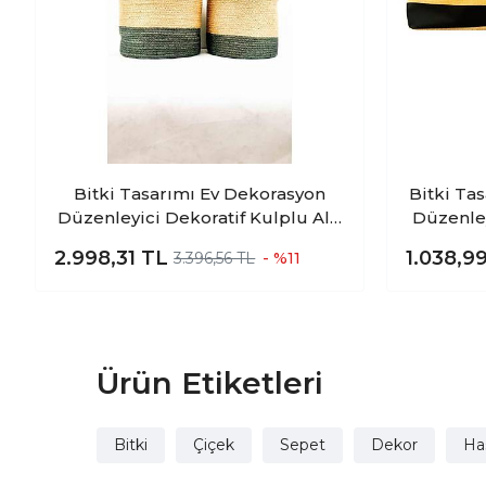
Bitki Tasarımı Ev Dekorasyon
Bitki Ta
Düzenleyici Dekoratif Kulplu Altı
Düzenle
Gri Şeritli Doğal Örgü Sepet İkili
Sepeti Ka
2.998,31
TL
1.038,9
3.396,56 TL
- %11
Set B-O
Ürün Etiketleri
Bitki
Çiçek
Sepet
Dekor
Has