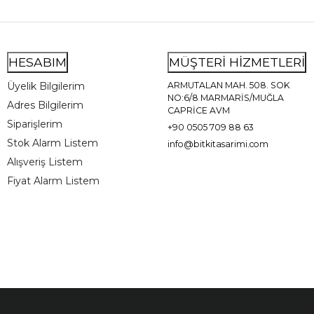
HESABIM
MÜŞTERİ HİZMETLERİ
Üyelik Bilgilerim
ARMUTALAN MAH. 508. SOK
NO:6/8 MARMARİS/MUĞLA
Adres Bilgilerim
CAPRİCE AVM
Siparişlerim
+90 0505 709 88 63
Stok Alarm Listem
info@bitkitasarimi.com
Alışveriş Listem
Fiyat Alarm Listem