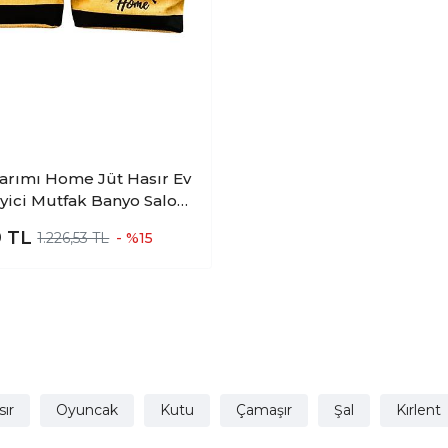
sarımı Home Jüt Hasır Ev
yici Mutfak Banyo Salon
tlanır Sıvı Korumalı İkili
9
TL
1.226,53 TL
- %15
Set O-K
ır
Oyuncak
Kutu
Çamaşır
Şal
Kırlent