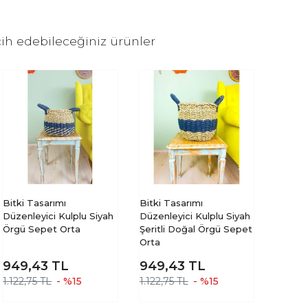
ih edebileceğiniz ürünler
Bitki Tasarımı
Bitki Tasarımı
Düzenleyici Kulplu Siyah
Düzenleyici Kulplu Siyah
Örgü Sepet Orta
Şeritli Doğal Örgü Sepet
Orta
949,43
TL
949,43
TL
1.122,75 TL
- %15
1.122,75 TL
- %15