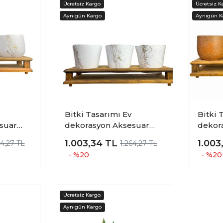
Bitki Tasarımı Ev
Bitki 
suar
dekorasyon Aksesuar
dekor
mer
Beyaz Gold Mermer
Kahver
1.003,34
TL
1.003
64,27 TL
1.264,27 TL
ksı Üçlü
Efektli Toprak Saksı Üçlü
Düz To
- %20
- %20
lly
Ahşap Tabanlı Çiçeklik
Ahşap 
ksılık
Saksı Saksılık
Saksı 