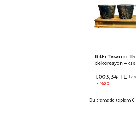
Bitki Tasarımı Ev
dekorasyon Akse
Siyah Gold Merm
Efektli Toprak Sa
1.003,34
TL
1.2
Ahşap Tabanlı Çi
- %20
Saksı Saksılık
Bu aramada toplam
6