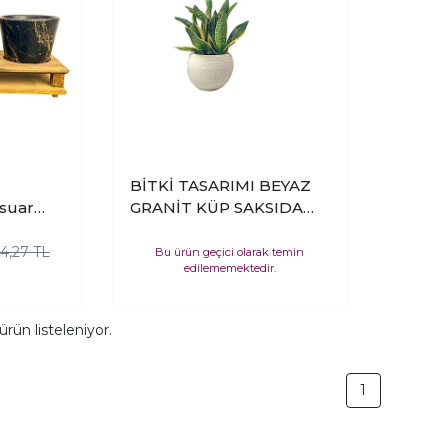
BİTKİ TASARIMI BEYAZ
suar
GRANİT KÜP SAKSIDA
er
SANSEVİERİA
ksı Üçlü
TRİFASCİATA- PAŞA
64,27 TL
Bu ürün geçici olarak temin
edilememektedir.
çeklik
KILICI- PEYGAMBER
KILICI
ürün listeleniyor.
1