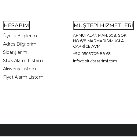
HESABIM
MÜŞTERİ HİZMETLERİ
Üyelik Bilgilerim
ARMUTALAN MAH. 508. SOK
NO:6/8 MARMARİS/MUĞLA
Adres Bilgilerim
CAPRİCE AVM
Siparişlerim
+90 0505 709 88 63
Stok Alarm Listem
info@bitkitasarimi.com
Alışveriş Listem
Fiyat Alarm Listem