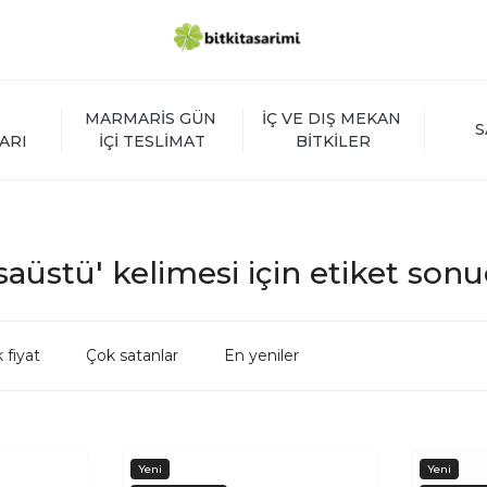
MARMARİS GÜN 
İÇ VE DIŞ MEKAN 
S
ARI
İÇİ TESLİMAT
BİTKİLER
aüstü' kelimesi için etiket sonu
 fiyat
Çok satanlar
En yeniler