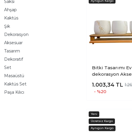
Saksı
Ahşap
Kaktüs
Şık
Dekorasyon
Aksesuar
Tasarım
Dekoratif
Set
Bitki Tasarımı Ev
dekorasyon Akse
Masaüstü
Beyaz Gold Mer
Kaktüs Set
1.003,34
TL
1.2
Efektli Toprak Sa
- %20
Paşa Kılıcı
Ahşap Tabanlı Be
Çiçeklik Saksı Sa