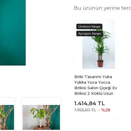
Bu ürünün yerine terc
Bitki Tasarımı Yuka
Yukka Yuca Yucca
Bitkisi Salon Çiçeği Ev
Bitkisi 2 Köklü Uzun
1.414,84
TL
1.965,60 TL
- %28