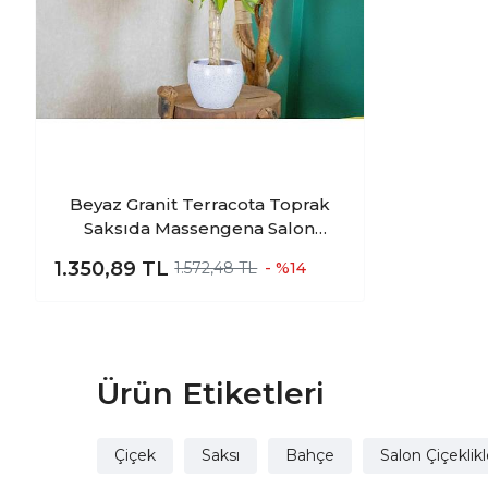
Beyaz Granit Terracota Toprak
Saksıda Massengena Salon
Bitkisi
1.350,89
TL
1.572,48 TL
- %14
Ürün Etiketleri
Çiçek
Saksı
Bahçe
Salon Çiçeklikl