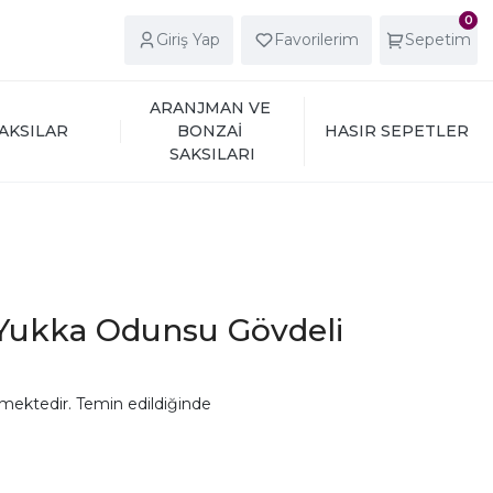
0
Giriş Yap
Favorilerim
Sepetim
ARANJMAN VE 
AKSILAR
BONZAİ 
HASIR SEPETLER
SAKSILARI
Yukka Odunsu Gövdeli
mektedir. Temin edildiğinde