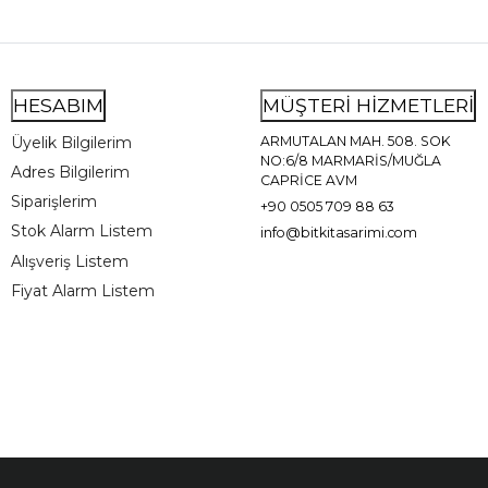
HESABIM
MÜŞTERİ HİZMETLERİ
Üyelik Bilgilerim
ARMUTALAN MAH. 508. SOK
NO:6/8 MARMARİS/MUĞLA
Adres Bilgilerim
CAPRİCE AVM
Siparişlerim
+90 0505 709 88 63
Stok Alarm Listem
info@bitkitasarimi.com
Alışveriş Listem
Fiyat Alarm Listem