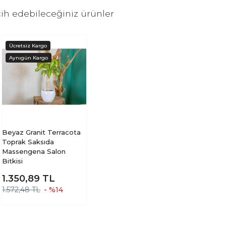
ih edebileceğiniz ürünler
Beyaz Granit Terracota
Toprak Saksıda
Massengena Salon
Bitkisi
1.350,89
TL
1.572,48 TL
- %14