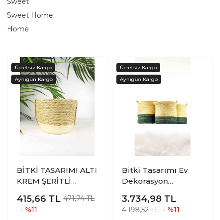
Sweet
Sweet Home
Home
BİTKİ TASARIMI ALTI
Bitki Tasarımı Ev
KREM ŞERİTLİ
Dekorasyon
DOĞAL HASIR SEPET
Düzenleyici
415,66
TL
3.734,98
TL
471,74 TL
2 NO
Dekoratif Kulplu Altı
- %11
4.198,52 TL
- %11
Gri Şeritli Doğal