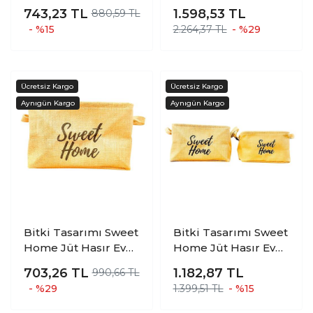
DÜZENLEYİCİ
Düzenleyici Mutfak
743,23
TL
1.598,53
TL
880,59 TL
MUTFAK BANYO
Banyo Salon Sepeti
- %15
2.264,37 TL
- %29
SALON SEPETİ
Katlanır Sıvı
KATLANIR SIVI
Korumalı Üçlü Set
KORUMALI ORTA
Bitki Tasarımı Sweet
Bitki Tasarımı Sweet
Home Jüt Hasır Ev
Home Jüt Hasır Ev
Düzenleyici Mutfak
Düzenleyici Mutfak
703,26
TL
1.182,87
TL
990,66 TL
Banyo Salon Sepeti
Banyo Salon Sepeti
- %29
1.399,51 TL
- %15
Katlanır Sıvı
Katlanır Sıvı
Korumalı Büyük
Korumalı İkili Set B-