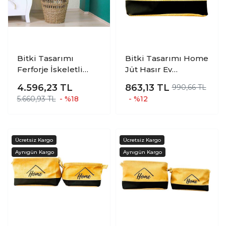
Bitki Tasarımı
Bitki Tasarımı Home
Ferforje İskeletli
Jüt Hasır Ev
Uzun Ev Düzenleyici
Düzenleyici Mutfak
4.596,23
TL
863,13
TL
990,66 TL
Saklama Aksesuar
Banyo Salon Sepeti
5.660,93 TL
- %18
- %12
Sepet Büyük
Katlanır Sıvı
2403247479215
Korumalı Büyük