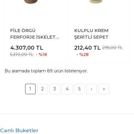
FİLE ÖRGÜ
KULPLU KREM
FERFORJE İSKELET
ŞERİTLİ SEPET
SİSTEMLİ UZUN
4.307,00
TL
212,40
TL
295,00 TL
HASIR SEPET VAZO
5.310,00 TL
- %18
- %28
SAKSILIK 65 CM
Bu aramada toplam
89
ürün listeleniyor.
1
2
3
4
5
›
»
Canlı Buketler