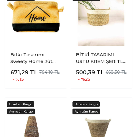
Bitki Tasarımı
BİTKİ TASARIMI
Sweety Home Jüt
ÜSTÜ KREM ŞERİTLİ
Hasır Ev Düzenleyici
DOĞAL HASIR SEPET
671,29
TL
500,39
TL
794,10 TL
668,30 TL
Mutfak Banyo Salon
KÜÇÜK
- %15
- %25
Sepeti Katlanır Sıvı
Korumalı Küçük