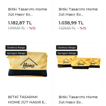
Bitki Tasarımı Home
Bitki Tasarımı Home
Jüt Hasır Ev
Jüt Hasır Ev
Düzenleyici Mutfak
Düzenleyici Mutfak
1.182,87
TL
1.038,99
TL
Banyo Salon Sepeti
Banyo Salon Sepeti
1.399,51 TL
- %15
1.226,53 TL
- %15
Katlanır Sıvı
Katlanır Sıvı
Korumalı İkili Set B-
Korumalı İkili Set O-
O
K
BİTKİ TASARIMI
Bitki Tasarımı Home
HOME JÜT HASIR EV
Jüt Hasır Ev