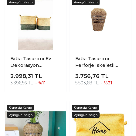
Bitki Tasarımı Ev
Bitki Tasarımı
Dekorasyon
Ferforje İskeletli
Düzenleyici
Uzun Ev Düzenleyici
2.998,31
TL
3.756,76
TL
Dekoratif Kulplu Altı
Saklama Aksesuar
3.396,56 TL
- %11
5.503,68 TL
- %31
Gri Şeritli Doğal
Sepet Orta
Örgü Sepet İkili Set
B-O