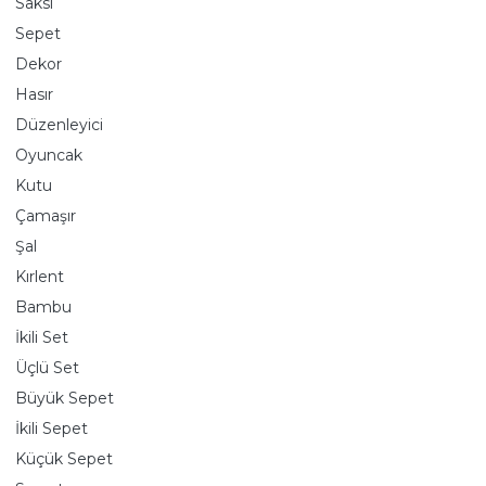
Saksı
Sepet
Dekor
Hasır
Düzenleyici
Oyuncak
Kutu
Çamaşır
Şal
Kırlent
Bambu
İkili Set
Üçlü Set
Büyük Sepet
İkili Sepet
Küçük Sepet