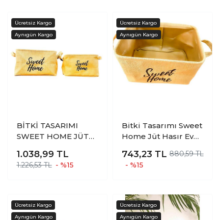
O
BİTKİ TASARIMI
Bitki Tasarımı Sweet
SWEET HOME JÜT
Home Jüt Hasır Ev
HASIR EV
Düzenleyici Mutfak
1.038,99
TL
743,23
TL
880,59 TL
DÜZENLEYİCİ
Banyo Salon Sepeti
1.226,53 TL
- %15
- %15
MUTFAK BANYO
Katlanır Sıvı
SALON SEPETİ
Korumalı Orta
KATLANIR SIVI
KORUMALI İKİLİ SET
O-K