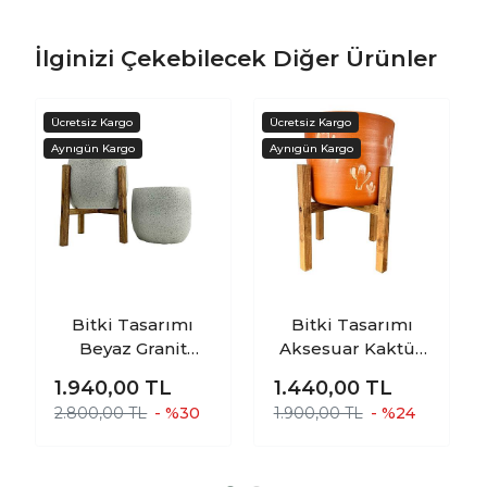
İlginizi Çekebilecek Diğer Ürünler
Bitki Tasarımı
Bitki Tasarımı
Beyaz Granit
Aksesuar Kaktüs
Toprak Saksı
Desenli Toprak
1.940,00
TL
1.440,00
TL
Saksılık Salon
Saksı Saksılık
2.800,00 TL
- %30
1.900,00 TL
- %24
Çiçeklik İkili Set
Salon Çiçeklik 4
Ayaksız - 4 Ayaklı-
Ayaklı - 19 CM
19 CM