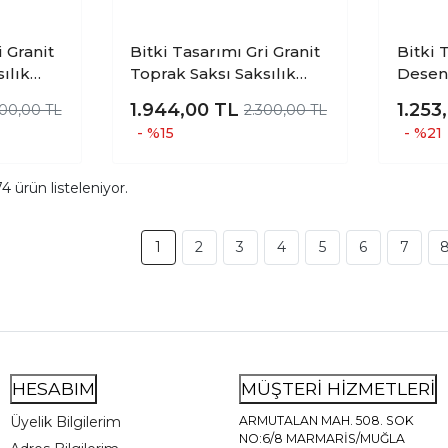
Bitki Tasarımı Gri Granit
Bitki Ta
ılık
Toprak Saksı Saksılık
Desenl
li Set 3
Salon Çiçeklik İkili Set
Saksıl
1.944,00
TL
1.253
600,00 TL
2.300,00 TL
 19 CM
Ayaksız - 4 Ayaklı- 19 CM
Ayaklı
- %15
- %21
74
ürün listeleniyor.
1
2
3
4
5
6
7
HESABIM
MÜŞTERİ HİZMETLERİ
Üyelik Bilgilerim
ARMUTALAN MAH. 508. SOK
NO:6/8 MARMARİS/MUĞLA