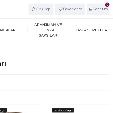
0
Giriş Yap
Favorilerim
Sepetim
ARANJMAN VE 
AKSILAR
BONZAİ 
HASIR SEPETLER
SAKSILARI
rı