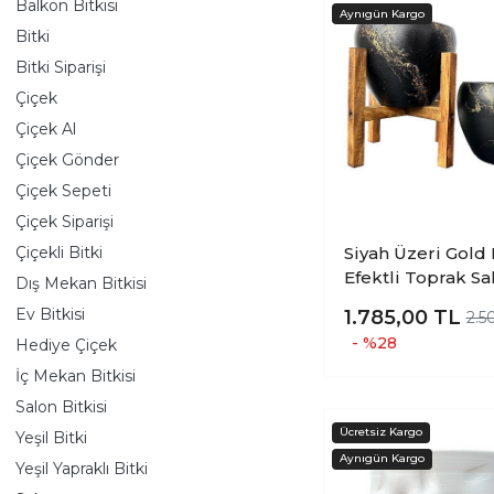
Balkon Bitkisi
Bitki
Bitki Siparişi
Çiçek
Çiçek Al
Çiçek Gönder
Çiçek Sepeti
Çiçek Siparişi
Çiçekli Bitki
Siyah Üzeri Gol
Efektli Toprak Sa
Dış Mekan Bitkisi
Saksılık Salon Çi
Ev Bitkisi
1.785,00
TL
2.5
İkili Set Ayaksız -
- %28
Hediye Çiçek
Ayaklı-15 Cm
İç Mekan Bitkisi
Salon Bitkisi
Yeşil Bitki
Yeşil Yapraklı Bitki