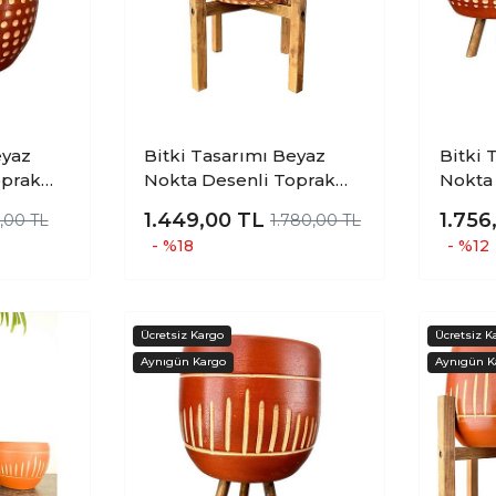
Bitki Tasarımı Beyaz
Bitki Ta
oprak
Nokta Desenli Toprak
Nokta
lon
Saksı Saksılık Salon
Saksı 
1.449,00
TL
1.756
,00 TL
1.780,00 TL
Çiçeklik 4 Ayaklı - 19 CM
Çiçekl
- %18
- %12
- 3 Ay