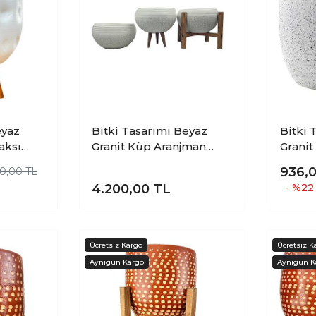
Bitki Tasarımı Beyaz
Bitki Ta
aksı
Granit Küp Aranjman
Granit
çeklik 3
Saksı Saksılık Salon
Saksıl
936,
00,00 TL
Çiçeklik Üçlü Set
19 CM
4.200,00
TL
- %22