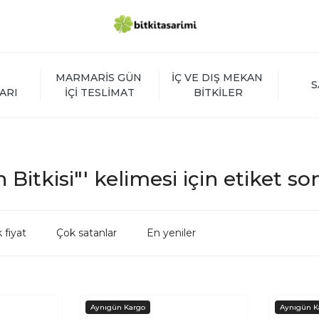
MARMARİS GÜN 
İÇ VE DIŞ MEKAN 
S
ARI
İÇİ TESLİMAT
BİTKİLER
n Bitkisi"' kelimesi için etiket so
 fiyat
Çok satanlar
En yeniler