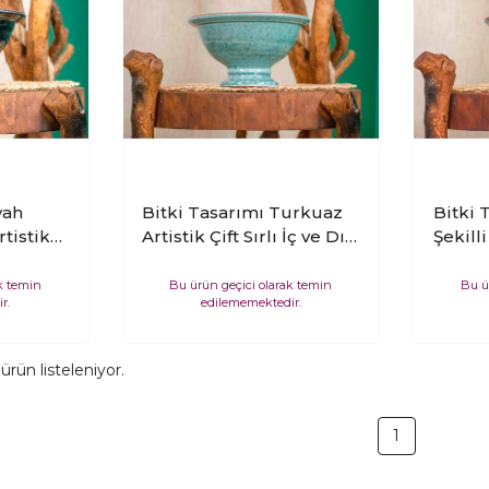
yah
Bitki Tasarımı Turkuaz
Bitki 
tistik
Artistik Çift Sırlı İç ve Dış
Şekilli
ış Mekan
Mekan Kullanımlı
ve Dış
inden
Kendinden Ayaklı
Kendi
k temin
Bu ürün geçici olarak temin
Bu ü
r.
edilememektedir.
ık
Aranjmanlık Bonzailik
Aranjm
Toprak Terakota Saksı
Toprak
ksılık
Saksılık Çiçeklik
Saksıl
ürün listeleniyor.
1