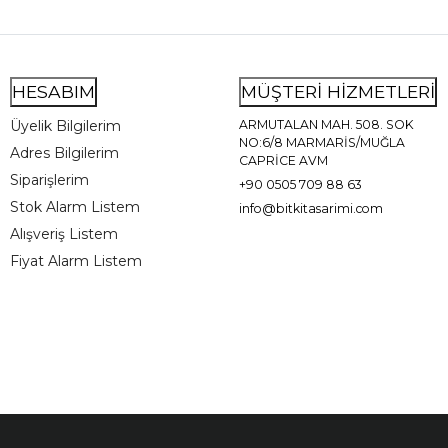
HESABIM
MÜŞTERİ HİZMETLERİ
Üyelik Bilgilerim
ARMUTALAN MAH. 508. SOK
NO:6/8 MARMARİS/MUĞLA
Adres Bilgilerim
CAPRİCE AVM
Siparişlerim
+90 0505 709 88 63
Stok Alarm Listem
info@bitkitasarimi.com
Alışveriş Listem
Fiyat Alarm Listem