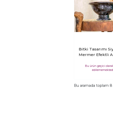
Bitki Tasarımı Si
Mermer Efektli Ar
Çift Sırlı İç ve D
Kullanımlı Kend
Bu ürün geçici olara
edilememektedi
Ayaklı Aranjmanl
Bonzailik Toprak
Terakota Saksı Sa
Bu aramada toplam
8
Çiçeklik