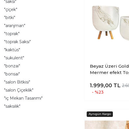
"saksı"
"çiçek"
"bitki"
"aranjman"
"toprak"
"toprak Saksı"
"kaktüs"
"sukulent"
"bonzai"
Beyaz Üzeri Gold
Mermer efekt To
"bonsai"
Saksı Saksılık Sa
"salon Bitkisi"
Çiçeklik İkili Set
1.999,00
TL
2.6
"salon Çiçeklik"
-3 Ayaklı 19 CM
- %23
"iç Mekan Tasarımı"
"saksılık"