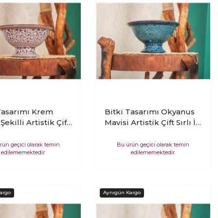
Tasarımı Krem
Bitki Tasarımı Okyanus
ekilli Artistik Çift
Mavisi Artistik Çift Sırlı İç
İç ve Dış Mekan
ve Dış Mekan Kullanımlı
nımlı Kendinden
Kendinden Ayaklı
rün geçici olarak temin
Bu ürün geçici olarak temin
edilememektedir.
edilememektedir.
 Aranjmanlık
Aranjmanlık Bonzailik
lik Toprak
Toprak Terakota Saksı
ta Saksı Saksılık
Saksılık Çiçeklik
ik