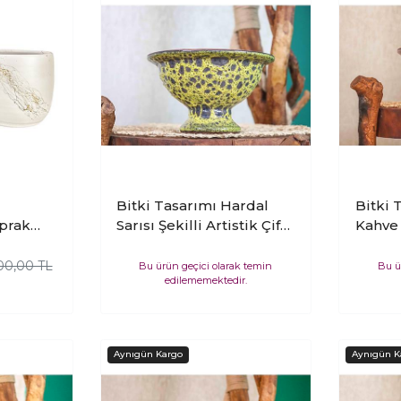
Bitki Tasarımı Hardal
Bitki 
prak
Sarısı Şekilli Artistik Çift
Kahve Ş
lon
Sırlı İç ve Dış Mekan
Sırlı 
 Ayaksız
Kullanımlı Kendinden
Kulla
00,00 TL
Bu ürün geçici olarak temin
Bu ü
edilememektedir.
Ayaklı Aranjmanlık
Ayaklı
Bonzailik Toprak
Bonzai
Terakota Saksı Saksılık
Terako
Çiçeklik
Çiçekl