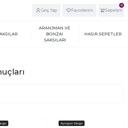
0
Giriş Yap
Favorilerim
Sepetim
ARANJMAN VE 
AKSILAR
BONZAİ 
HASIR SEPETLER
SAKSILARI
nuçları