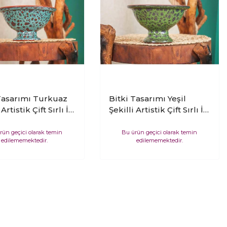
Tasarımı Turkuaz
Bitki Tasarımı Yeşil
 Artistik Çift Sırlı İç
Şekilli Artistik Çift Sırlı İç
 Mekan Kullanımlı
ve Dış Mekan Kullanımlı
nden Ayaklı
Kendinden Ayaklı
rün geçici olarak temin
Bu ürün geçici olarak temin
edilememektedir.
edilememektedir.
anlık Bonzailik
Aranjmanlık Bonzailik
 Terakota Saksı
Toprak Terakota Saksı
ık Çiçeklik
Saksılık Çiçeklik