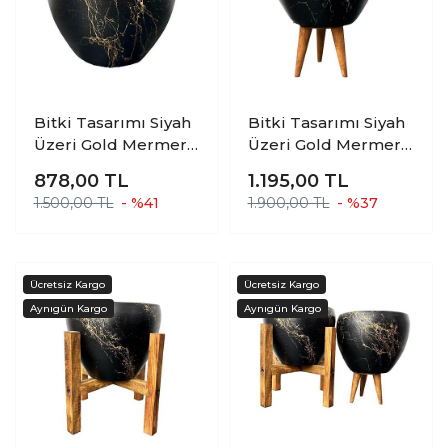
Bitki Tasarımı Siyah
Bitki Tasarımı Siyah
Üzeri Gold Mermer
Üzeri Gold Mermer
Efektli Toprak Saksı
Efektli Toprak Saksı
878,00
TL
1.195,00
TL
Saksılık Salon
Saksılık Salon
1.500,00 TL
- %41
1.900,00 TL
- %37
Çiçeklik - 15 Cm
Çiçeklik 3 Ayaklı - 15
Cm