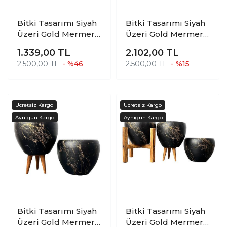
Bitki Tasarımı Siyah
Bitki Tasarımı Siyah
Üzeri Gold Mermer
Üzeri Gold Mermer
Efektli Toprak Saksı
Efektli Toprak Saksı
1.339,00
TL
2.102,00
TL
Saksılık Salon
Saksılık Salon
2.500,00 TL
- %46
2.500,00 TL
- %15
Çiçeklik 4 Ayaklı - 15
Çiçeklik İkili Set 3
Cm
Ayaklı- 4 Ayaklı- 15
Cm
Bitki Tasarımı Siyah
Bitki Tasarımı Siyah
Üzeri Gold Mermer
Üzeri Gold Mermer