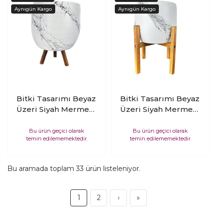
Bitki Tasarımı Beyaz
Bitki Tasarımı Beyaz
Üzeri Siyah Mermer
Üzeri Siyah Mermer
Efektli Toprak Saksı
Efektli Toprak Saksı
Saksılık Salon
Saksılık Salon
Bu ürün geçici olarak
Bu ürün geçici olarak
temin edilememektedir.
temin edilememektedir.
Çiçeklik 3 Ayaklı - 19
Çiçeklik 4 Ayaklı - 19
CM
CM
Bu aramada toplam
33
ürün listeleniyor.
1
2
›
»