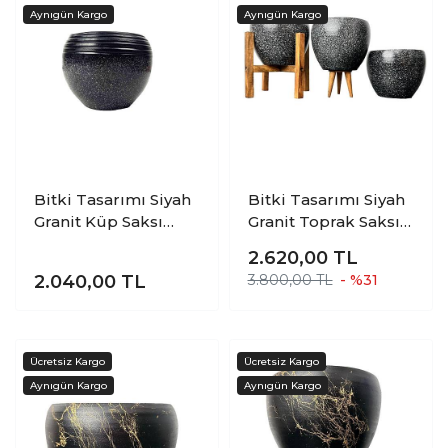
Bitki Tasarımı Siyah
Bitki Tasarımı Siyah
Granit Küp Saksı
Granit Toprak Saksı
Saksılık Salon
Saksılık Salon
2.620,00
TL
Çiçeklik Büyük Boy
Çiçeklik Üçlü Set - 15
2.040,00
TL
3.800,00 TL
- %31
CM