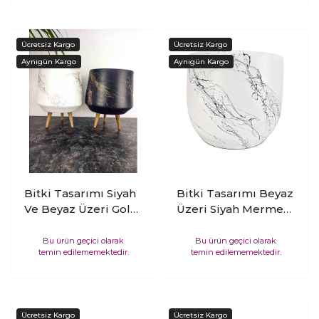
CM
Ayaklı- 19 CM
Bitki Tasarımı Siyah
Bitki Tasarımı Beyaz
Ve Beyaz Üzeri Gold
Üzeri Siyah Mermer
Mermer Efektli
Efektli Toprak Saksı
Keskin Hatlı Toprak
Saksılık Salon
Bu ürün geçici olarak
Bu ürün geçici olarak
temin edilememektedir.
temin edilememektedir.
Saksı Saksılık Salon
Çiçeklik - 19 CM
Çiçeklik İkili Set 3
Ayaklı - 19 CM