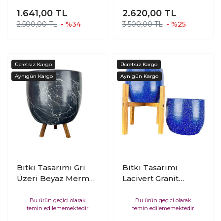
Efektli Toprak Saksı
Efektli Toprak Saksı
1.641,00
TL
2.620,00
TL
Saksılık Salon
Saksılık Salon
2.500,00 TL
- %34
3.500,00 TL
- %25
Çiçeklik İkili Set
Çiçeklik Üçlü Set - 15
Ayaksız - 3 Ayaklı- 15
Cm
Cm
Bitki Tasarımı Gri
Bitki Tasarımı
Üzeri Beyaz Mermer
Lacivert Granit
Efektli Toprak Saksı
Toprak Saksı Saksılık
Saksılık Salon
Salon Çiçeklik İkili
Bu ürün geçici olarak
Bu ürün geçici olarak
temin edilememektedir.
temin edilememektedir.
Çiçeklik 3 Ayaklı - 19
Set Ayaksız - 4