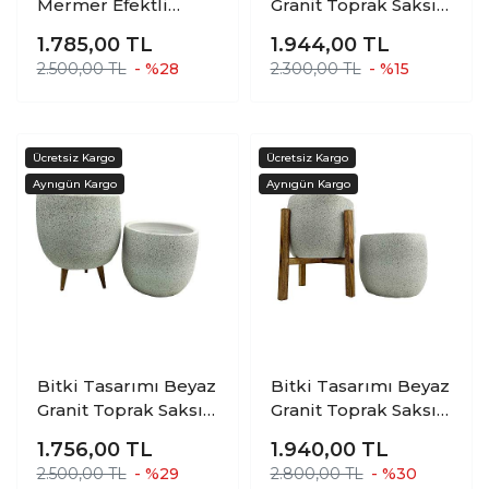
Mermer Efektli
Granit Toprak Saksı
Toprak Saksı Saksılık
Saksılık Salon
1.785,00
TL
1.944,00
TL
Salon Çiçeklik İkili
Çiçeklik İkili Set
2.500,00 TL
- %28
2.300,00 TL
- %15
Set Ayaksız -4
Ayaksız - 4 Ayaklı- 19
Ayaklı-15 Cm
CM
Bitki Tasarımı Beyaz
Bitki Tasarımı Beyaz
Granit Toprak Saksı
Granit Toprak Saksı
Saksılık Salon
Saksılık Salon
1.756,00
TL
1.940,00
TL
Çiçeklik İkili Set
Çiçeklik İkili Set
2.500,00 TL
- %29
2.800,00 TL
- %30
Ayaksız - 3 Ayaklı- 19
Ayaksız - 4 Ayaklı- 19