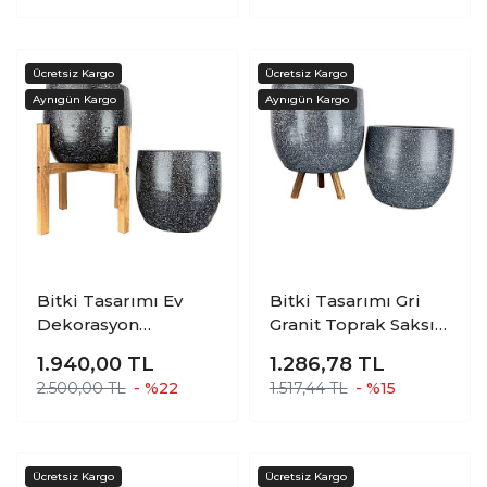
CM
CM
Bitki Tasarımı Ev
Bitki Tasarımı Gri
Dekorasyon
Granit Toprak Saksı
Aksesuar Siyah
Saksılık Salon
1.940,00
TL
1.286,78
TL
Granit Toprak Saksı
Çiçeklik İkili Set
2.500,00 TL
- %22
1.517,44 TL
- %15
Saksılık Salon
Ayaksız - 3 Ayaklı- 19
Çiçeklik İkili Set
CM
Ayaksız - 4 Ayaklı- 19
CM