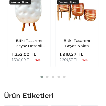
Bitki Tasarımı
Bitki Tasarımı
Beyaz Desenli
Beyaz Nokta
Toprak Saksı
Desenli Toprak
1.252,00
TL
1.918,27
TL
Saksılık Salon
Saksı Saksılık
1.500,00 TL
- %16
2.264,37 TL
- %15
Çiçeklik 3 Ayaklı -
Salon Çiçeklik
19 CM
Üçlü Set - 19 CM
Ürün Etiketleri