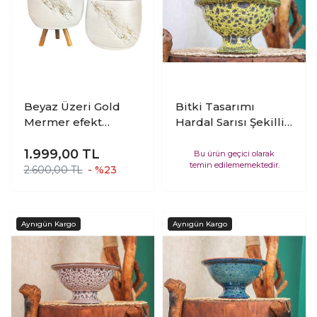
Beyaz Üzeri Gold
Bitki Tasarımı
Mermer efekt
Hardal Sarısı Şekilli
Toprak Saksı Saksılık
Artistik Çift Sırlı İç ve
Salon Çiçeklik İkili
1.999,00
TL
Dış Mekan
Bu ürün geçici olarak
temin edilememektedir.
Set Ayaksız -3 Ayaklı
Kullanımlı
2.600,00 TL
- %23
19 CM
Kendinden Ayaklı
Aranjmanlık
Bonzailik Toprak
Terakota Saksı
Saksılık Çiçeklik