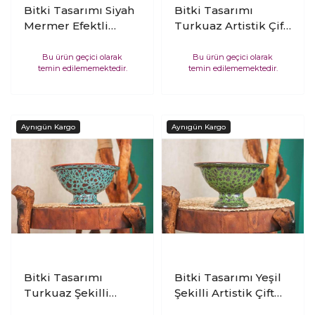
Bitki Tasarımı Siyah
Bitki Tasarımı
Mermer Efektli
Turkuaz Artistik Çift
Artistik Çift Sırlı İç ve
Sırlı İç ve Dış Mekan
Dış Mekan
Kullanımlı
Bu ürün geçici olarak
Bu ürün geçici olarak
temin edilememektedir.
temin edilememektedir.
Kullanımlı
Kendinden Ayaklı
Kendinden Ayaklı
Aranjmanlık
Aranjmanlık
Bonzailik Toprak
Bonzailik Toprak
Terakota Saksı
Terakota Saksı
Saksılık Çiçeklik
Saksılık Çiçeklik
Bitki Tasarımı
Bitki Tasarımı Yeşil
Turkuaz Şekilli
Şekilli Artistik Çift
Artistik Çift Sırlı İç ve
Sırlı İç ve Dış Mekan