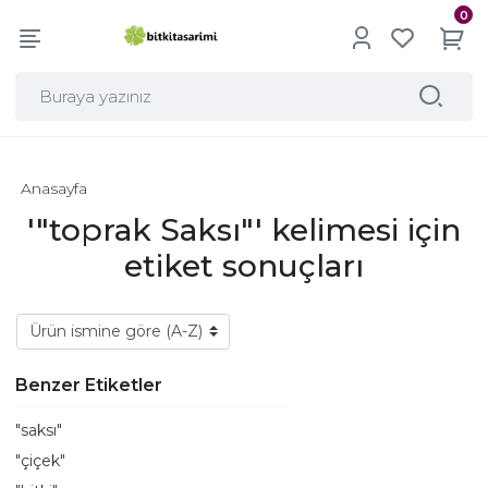
0
Anasayfa
'"toprak Saksı"' kelimesi için
etiket sonuçları
Benzer Etiketler
"saksı"
"çiçek"