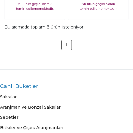
Dış Mekan
Kullanımlı
Bu ürün geçici olarak
Bu ürün geçici olarak
temin edilememektedir.
temin edilememektedir.
Kullanımlı
Kendinden Ayaklı
Kendinden Ayaklı
Aranjmanlık
Aranjmanlık
Bonzailik Toprak
Bu aramada toplam
8
ürün listeleniyor.
Bonzailik Toprak
Terakota Saksı
Terakota Saksı
Saksılık Çiçeklik
Saksılık Çiçeklik
1
Canlı Buketler
Saksılar
Aranjman ve Bonzai Saksılar
Sepetler
Bitkiler ve Çiçek Aranjmanları