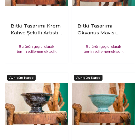
Bitki Tasarımı Krem
Bitki Tasarımı
Kahve Şekilli Artistik
Okyanus Mavisi
Çift Sırlı İç ve Dış
Artistik Çift Sırlı İç ve
Mekan Kullanımlı
Dış Mekan
Bu ürün geçici olarak
Bu ürün geçici olarak
temin edilememektedir.
temin edilememektedir.
Kendinden Ayaklı
Kullanımlı
Aranjmanlık
Kendinden Ayaklı
Bonzailik Toprak
Aranjmanlık
Terakota Saksı
Bonzailik Toprak
Saksılık Çiçeklik
Terakota Saksı
Saksılık Çiçeklik