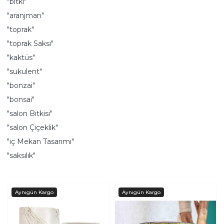
"bitki"
"aranjman"
"toprak"
"toprak Saksı"
"kaktüs"
"sukulent"
"bonzai"
"bonsai"
"salon Bitkisi"
"salon Çiçeklik"
"iç Mekan Tasarımı"
"saksılık"