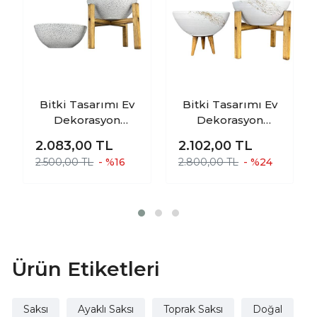
Bitki Tasarımı Ev
Bitki Tasarımı Ev
Dekorasyon
Dekorasyon
Beyaz Granit
Beyaz Üzeri Gold
2.083,00
TL
2.102,00
TL
Aranjman
Mermer Efektli
2.500,00 TL
- %16
2.800,00 TL
- %24
Sunumluk Toprak
Aranjman
Saksı Ayaksız Ve 4
Sunumluk Toprak
Ayaklı İkili Set 20
Saksı 3-4 Ayaklı
Cm Çap
İkili Set 20 Cm
Çap
Ürün Etiketleri
Saksı
Ayaklı Saksı
Toprak Saksı
Doğal