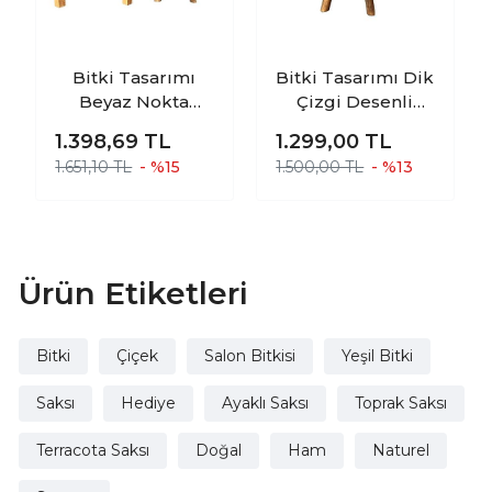
Bitki Tasarımı
Bitki Tasarımı Dik
Beyaz Nokta
Çizgi Desenli
Desenli Toprak
Toprak Saksı
1.398,69
TL
1.299,00
TL
Saksı Saksılık
Saksılık Salon
1.651,10 TL
- %15
1.500,00 TL
- %13
Salon Çiçeklik
Çiçeklik 3 Ayaklı -
İkili Set 3 Ayaklı- 4
19 CM
Ayaklı- 19 CM
Ürün Etiketleri
Bitki
Çiçek
Salon Bitkisi
Yeşil Bitki
Saksı
Hediye
Ayaklı Saksı
Toprak Saksı
Terracota Saksı
Doğal
Ham
Naturel