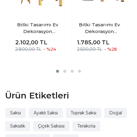
Bitki Tasarımı Ev
Bitki Tasarımı Ev
Dekorasyon
Dekorasyon
Beyaz Granit
Beyaz Üzeri Gold
2.102,00
TL
1.785,00
TL
Aranjman
Mermer Efektli
2.800,00 TL
- %24
2.500,00 TL
- %28
Sunumluk Toprak
Aranjman
Saksı 3-4 Ayaklı
Sunumluk Toprak
İkili Set 20 Cm
Saksı Ayaksız Ve 4
Çap
Ayaklı İkili Set 20
Cm Çap
Ürün Etiketleri
Saksı
Ayaklı Saksı
Toprak Saksı
Doğal
Saksılık
Çiçek Saksısı
Terakota